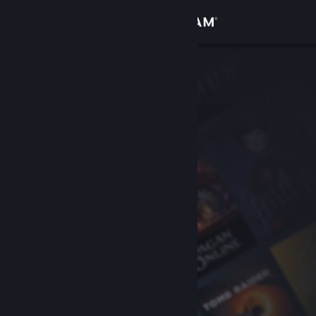
Zaloguj się
Sklep
Społeczność
Informacje
Wsparcie
Zmień język
Pobierz aplikację mobilną Steam
Wersja przeglądarkowa