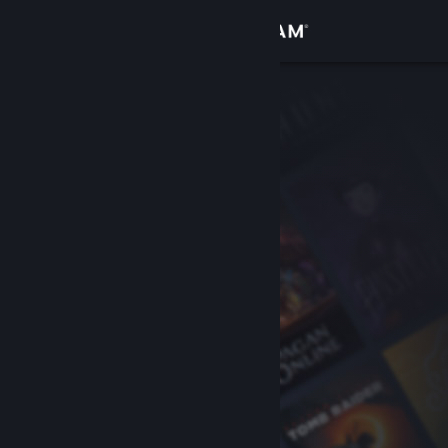
Zaloguj się
Sklep
Społeczność
Informacje
Wsparcie
Zmień język
Pobierz aplikację mobilną Steam
Wersja przeglądarkowa