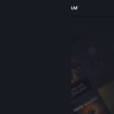
Zaloguj się
Sklep
Społeczność
Informacje
Wsparcie
Zmień język
Pobierz aplikację mobilną Steam
Wersja przeglądarkowa