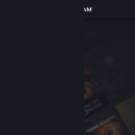
Zaloguj się
Sklep
Społeczność
Informacje
Wsparcie
Zmień język
Pobierz aplikację mobilną Steam
Wersja przeglądarkowa