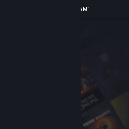
Zaloguj się
Sklep
Społeczność
Informacje
Wsparcie
Zmień język
Pobierz aplikację mobilną Steam
Wersja przeglądarkowa