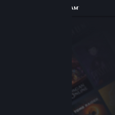
Zaloguj się
Sklep
Społeczność
Informacje
Wsparcie
Zmień język
Pobierz aplikację mobilną Steam
Wersja przeglądarkowa