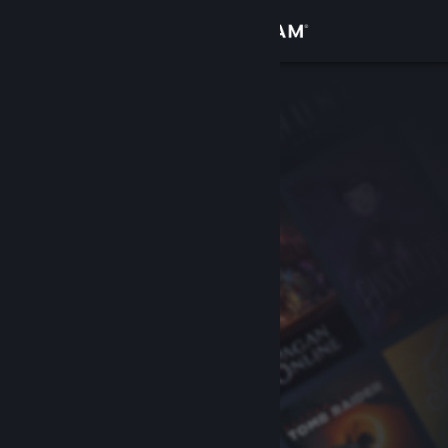
Zaloguj się
Sklep
Społeczność
Informacje
Wsparcie
Zmień język
Pobierz aplikację mobilną Steam
Wersja przeglądarkowa