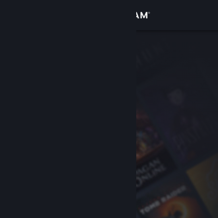
Zaloguj się
Sklep
Społeczność
Informacje
Wsparcie
Zmień język
Pobierz aplikację mobilną Steam
Wersja przeglądarkowa