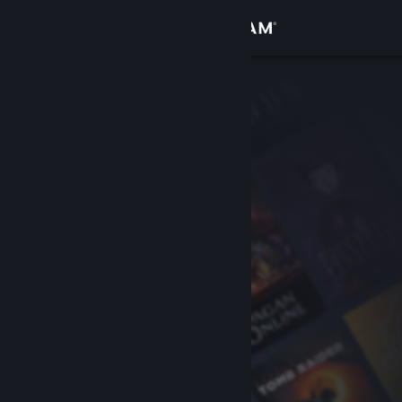
Zaloguj się
Sklep
Społeczność
Informacje
Wsparcie
Zmień język
Pobierz aplikację mobilną Steam
Wersja przeglądarkowa