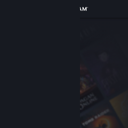
Zaloguj się
Sklep
Społeczność
Informacje
Wsparcie
Zmień język
Pobierz aplikację mobilną Steam
Wersja przeglądarkowa