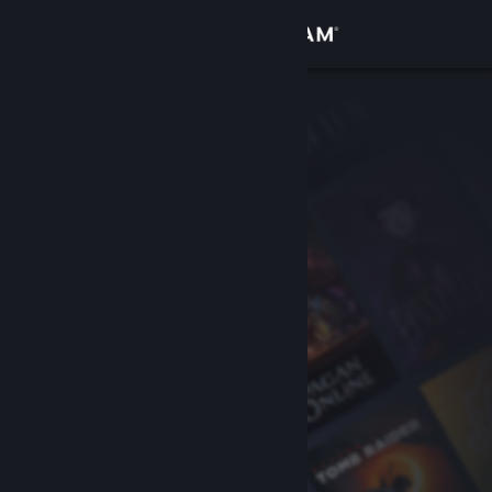
Zaloguj się
Sklep
Społeczność
Informacje
Wsparcie
Zmień język
Pobierz aplikację mobilną Steam
Wersja przeglądarkowa