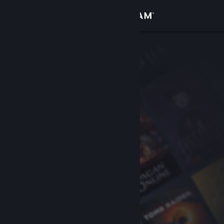
Zaloguj się
Sklep
Społeczność
Informacje
Wsparcie
Zmień język
Pobierz aplikację mobilną Steam
Wersja przeglądarkowa