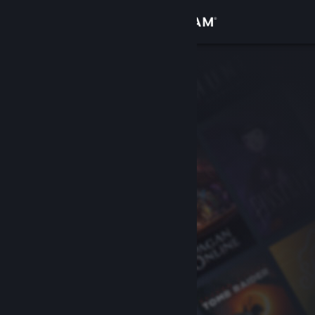
Zaloguj się
Sklep
Społeczność
Informacje
Wsparcie
Zmień język
Pobierz aplikację mobilną Steam
Wersja przeglądarkowa