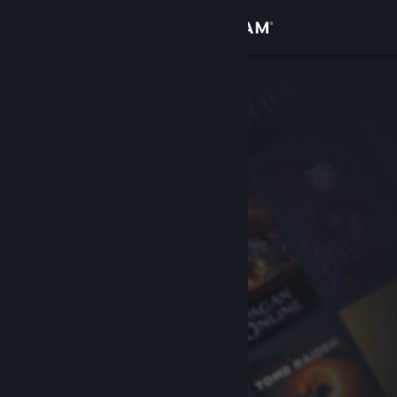
Zaloguj się
Sklep
Społeczność
Informacje
Wsparcie
Zmień język
Pobierz aplikację mobilną Steam
Wersja przeglądarkowa