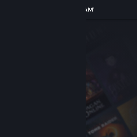
Zaloguj się
Sklep
Społeczność
Informacje
Wsparcie
Zmień język
Pobierz aplikację mobilną Steam
Wersja przeglądarkowa