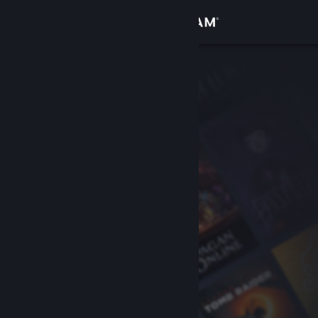
Zaloguj się
Sklep
Społeczność
Informacje
Wsparcie
Zmień język
Pobierz aplikację mobilną Steam
Wersja przeglądarkowa