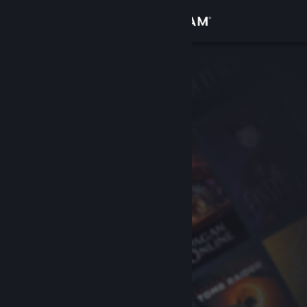
Zaloguj się
Sklep
Społeczność
Informacje
Wsparcie
Zmień język
Pobierz aplikację mobilną Steam
Wersja przeglądarkowa