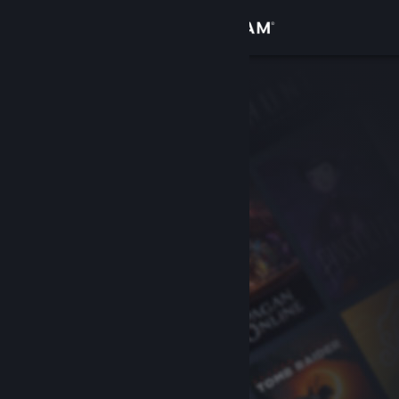
Zaloguj się
Sklep
Społeczność
Informacje
Wsparcie
Zmień język
Pobierz aplikację mobilną Steam
Wersja przeglądarkowa