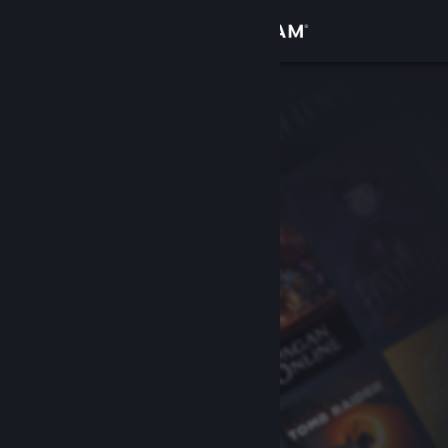
Zaloguj się
Sklep
Społeczność
Informacje
Wsparcie
Zmień język
Pobierz aplikację mobilną Steam
Wersja przeglądarkowa