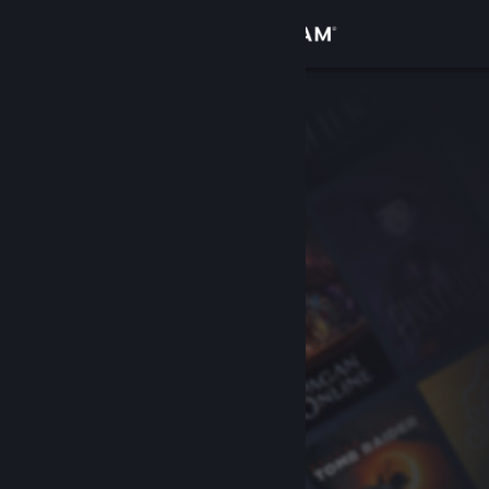
Zaloguj się
Sklep
Społeczność
Informacje
Wsparcie
Zmień język
Pobierz aplikację mobilną Steam
Wersja przeglądarkowa