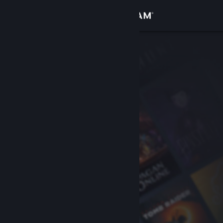
Zaloguj się
Sklep
Społeczność
Informacje
Wsparcie
Zmień język
Pobierz aplikację mobilną Steam
Wersja przeglądarkowa