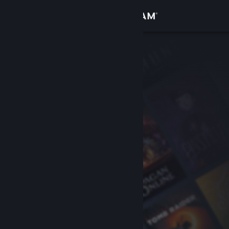
Zaloguj się
Sklep
Społeczność
Informacje
Wsparcie
Zmień język
Pobierz aplikację mobilną Steam
Wersja przeglądarkowa