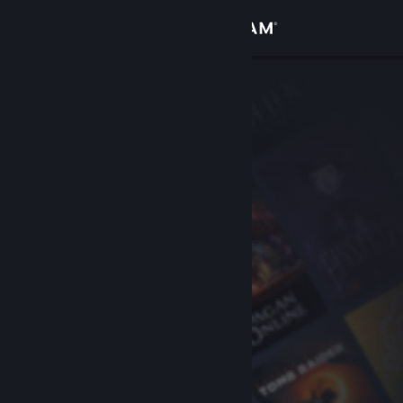
Zaloguj się
Sklep
Społeczność
Informacje
Wsparcie
Zmień język
Pobierz aplikację mobilną Steam
Wersja przeglądarkowa