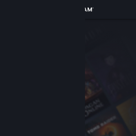
Zaloguj się
Sklep
Społeczność
Informacje
Wsparcie
Zmień język
Pobierz aplikację mobilną Steam
Wersja przeglądarkowa