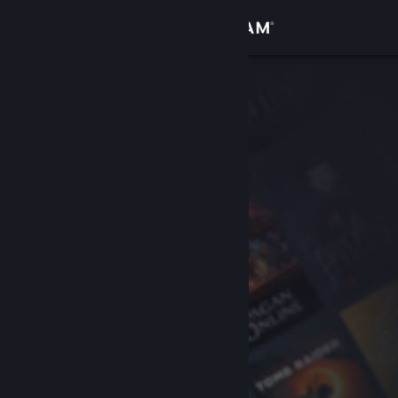
Zaloguj się
Sklep
Społeczność
Informacje
Wsparcie
Zmień język
Pobierz aplikację mobilną Steam
Wersja przeglądarkowa