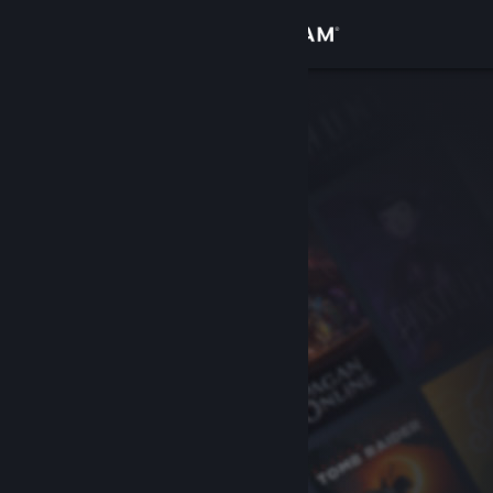
Zaloguj się
Sklep
Społeczność
Informacje
Wsparcie
Zmień język
Pobierz aplikację mobilną Steam
Wersja przeglądarkowa