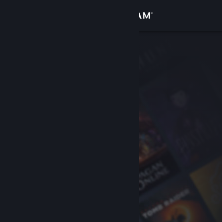
Zaloguj się
Sklep
Społeczność
Informacje
Wsparcie
Zmień język
Pobierz aplikację mobilną Steam
Wersja przeglądarkowa