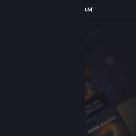
Zaloguj się
Sklep
Społeczność
Informacje
Wsparcie
Zmień język
Pobierz aplikację mobilną Steam
Wersja przeglądarkowa