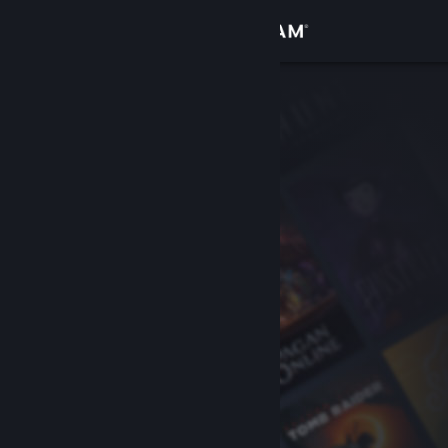
Zaloguj się
Sklep
Społeczność
Informacje
Wsparcie
Zmień język
Pobierz aplikację mobilną Steam
Wersja przeglądarkowa