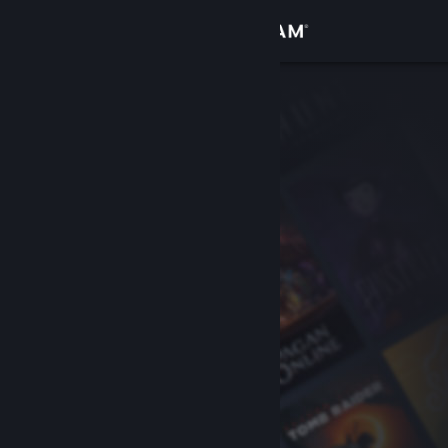
Zaloguj się
Sklep
Społeczność
Informacje
Wsparcie
Zmień język
Pobierz aplikację mobilną Steam
Wersja przeglądarkowa