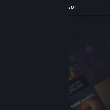
Zaloguj się
Sklep
Społeczność
Informacje
Wsparcie
Zmień język
Pobierz aplikację mobilną Steam
Wersja przeglądarkowa