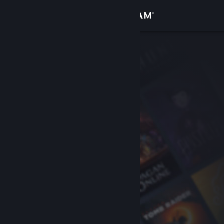
Zaloguj się
Sklep
Społeczność
Informacje
Wsparcie
Zmień język
Pobierz aplikację mobilną Steam
Wersja przeglądarkowa