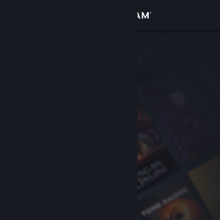
Zaloguj się
Sklep
Społeczność
Informacje
Wsparcie
Zmień język
Pobierz aplikację mobilną Steam
Wersja przeglądarkowa