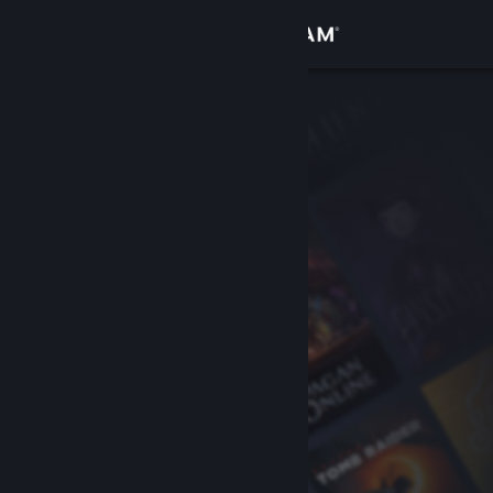
Zaloguj się
Sklep
Społeczność
Informacje
Wsparcie
Zmień język
Pobierz aplikację mobilną Steam
Wersja przeglądarkowa