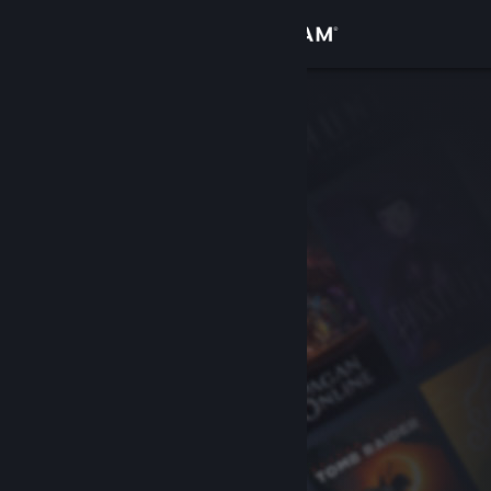
Zaloguj się
Sklep
Społeczność
Informacje
Wsparcie
Zmień język
Pobierz aplikację mobilną Steam
Wersja przeglądarkowa