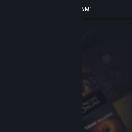
Zaloguj się
Sklep
Społeczność
Informacje
Wsparcie
Zmień język
Pobierz aplikację mobilną Steam
Wersja przeglądarkowa