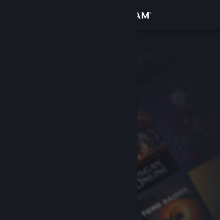
Zaloguj się
Sklep
Społeczność
Informacje
Wsparcie
Zmień język
Pobierz aplikację mobilną Steam
Wersja przeglądarkowa