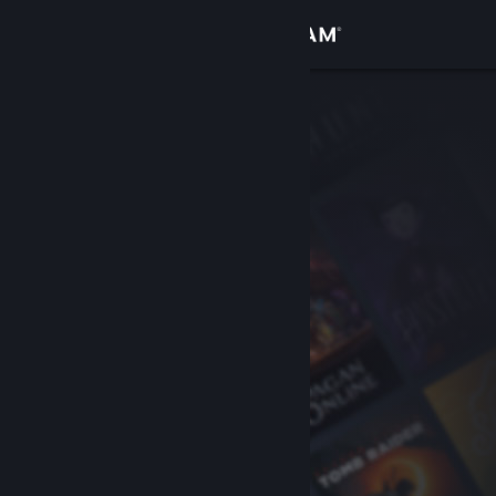
Zaloguj się
Sklep
Społeczność
Informacje
Wsparcie
Zmień język
Pobierz aplikację mobilną Steam
Wersja przeglądarkowa