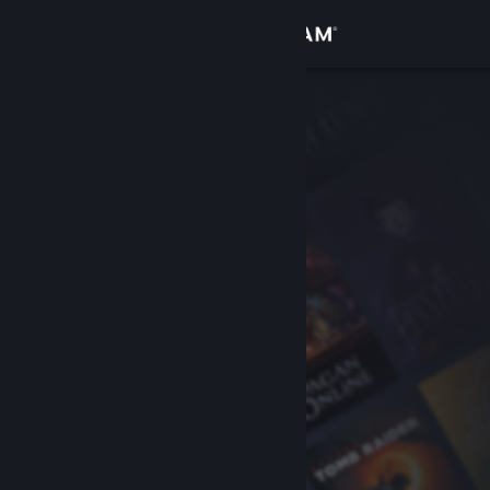
Zaloguj się
Sklep
Społeczność
Informacje
Wsparcie
Zmień język
Pobierz aplikację mobilną Steam
Wersja przeglądarkowa