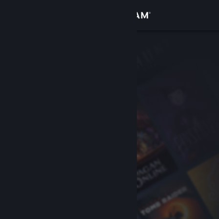
Zaloguj się
Sklep
Społeczność
Informacje
Wsparcie
Zmień język
Pobierz aplikację mobilną Steam
Wersja przeglądarkowa