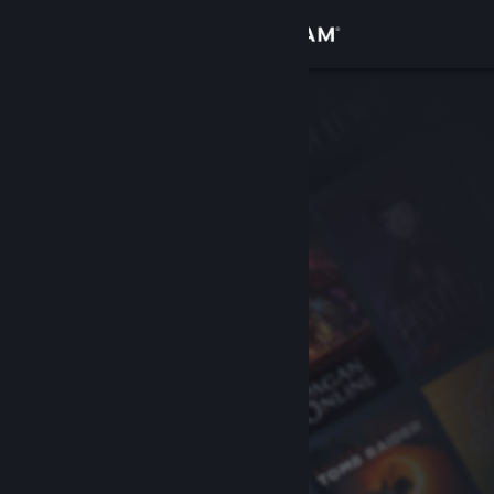
Zaloguj się
Sklep
Społeczność
Informacje
Wsparcie
Zmień język
Pobierz aplikację mobilną Steam
Wersja przeglądarkowa