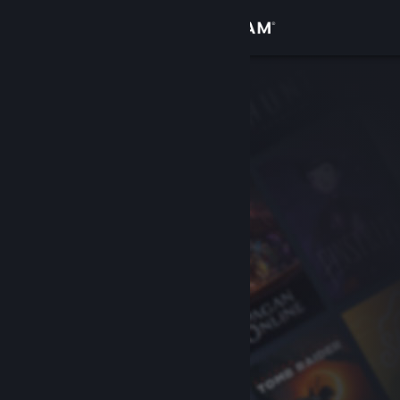
Zaloguj się
Sklep
Społeczność
Informacje
Wsparcie
Zmień język
Pobierz aplikację mobilną Steam
Wersja przeglądarkowa