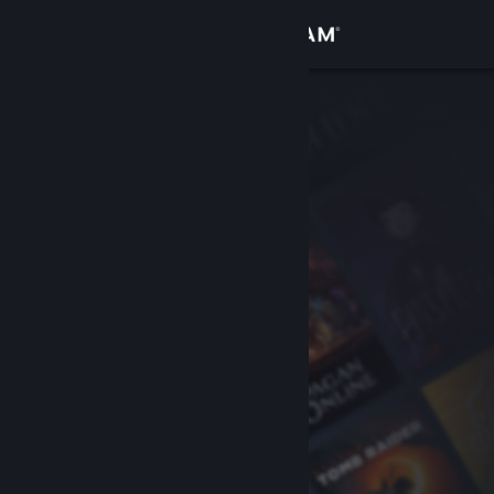
Zaloguj się
Sklep
Społeczność
Informacje
Wsparcie
Zmień język
Pobierz aplikację mobilną Steam
Wersja przeglądarkowa