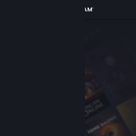
Zaloguj się
Sklep
Społeczność
Informacje
Wsparcie
Zmień język
Pobierz aplikację mobilną Steam
Wersja przeglądarkowa