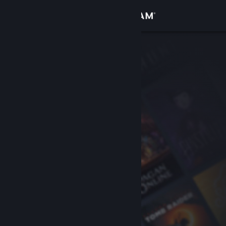
Zaloguj się
Sklep
Społeczność
Informacje
Wsparcie
Zmień język
Pobierz aplikację mobilną Steam
Wersja przeglądarkowa