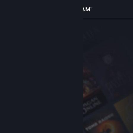
Zaloguj się
Sklep
Społeczność
Informacje
Wsparcie
Zmień język
Pobierz aplikację mobilną Steam
Wersja przeglądarkowa