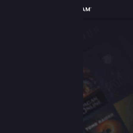
Zaloguj się
Sklep
Społeczność
Informacje
Wsparcie
Zmień język
Pobierz aplikację mobilną Steam
Wersja przeglądarkowa