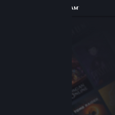
Zaloguj się
Sklep
Społeczność
Informacje
Wsparcie
Zmień język
Pobierz aplikację mobilną Steam
Wersja przeglądarkowa