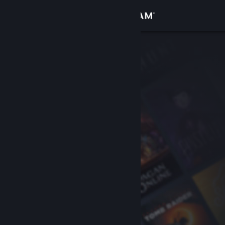
Zaloguj się
Sklep
Społeczność
Informacje
Wsparcie
Zmień język
Pobierz aplikację mobilną Steam
Wersja przeglądarkowa