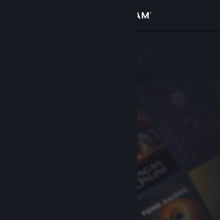
Zaloguj się
Sklep
Społeczność
Informacje
Wsparcie
Zmień język
Pobierz aplikację mobilną Steam
Wersja przeglądarkowa